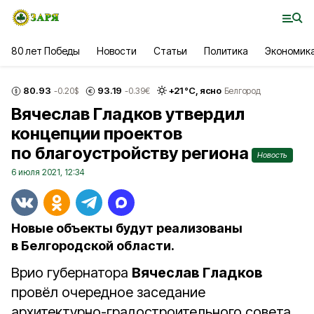
80 лет Победы
Новости
Статьи
Политика
Экономик
80.93
93.19
+
21
°С,
ясно
-0.20
$
-0.39
€
Белгород
Вячеслав Гладков утвердил
концепции проектов
по благоустройству региона
Новость
6 июля 2021, 12:34
Новые объекты будут реализованы
в Белгородской области.
Врио губернатора
Вячеслав Гладков
провёл очередное заседание
архитектурно-градостроительного совета.