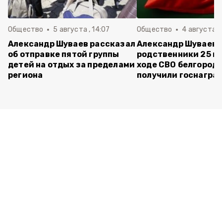
Общество
5 августа , 14:07
Общество
4 августа ,
Александр Шуваев рассказал
Александр Шуваев:
об отправке пятой группы
родственники 25 п
детей на отдых за пределами
ходе СВО белгород
региона
получили госнагра