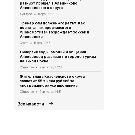
разных» прошёл в Алейниково
Алексеевск
Алексеевского округа
творчества
Культура
Вчера, 15:57
Общество
7 
Тренер сам должен «гореть». Как
Молитвенно
воспитанник ярославского
корреспонд
«Локомотива» возрождает хоккей в
о ракитянс
Алексеевке
Общество
7 
Спорт
Вчера, 10:47
Стражи пра
Синергия воды, эмоций и общения.
юными футб
Алексеевец развивает в городе туризм
Общество
6 
на Тихой Сосне
Опрос обще
Общество
7 августа , 17:28
деятельнос
Жительница Красненского округа
Красненско
заплатит 55 тысяч рублей за
Общество
6 
«потрёпанное» ухо школьника
Общество
7 августа , 14:31
Все новости