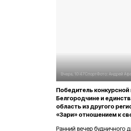
Вчера, 10:47
Спорт
Фото:
Андрей Аф
Победитель конкурсной 
Белгородчине и единств
область из другого реги
«Зари» отношением к св
Ранний вечер будничного 