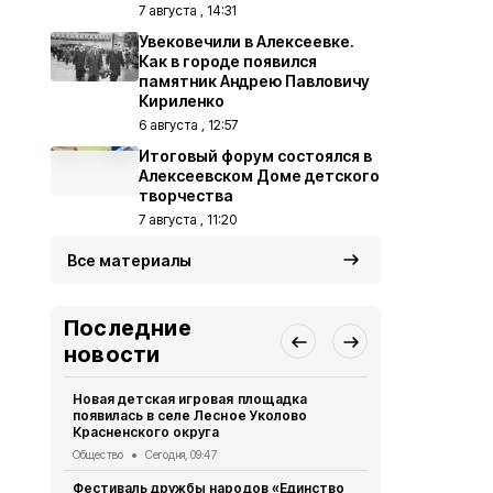
7 августа , 14:31
Увековечили в Алексеевке.
Как в городе появился
памятник Андрею Павловичу
Кириленко
6 августа , 12:57
Итоговый форум состоялся в
Алексеевском Доме детского
творчества
7 августа , 11:20
Все материалы
Последние
новости
Новая детская игровая площадка
Белгородцы 
появилась в селе Лесное Уколово
участие в к
Красненского округа
культуры и
Общество
Сегодня, 09:47
Общество
7 
Фестиваль дружбы народов «Единство
Итоговый ф