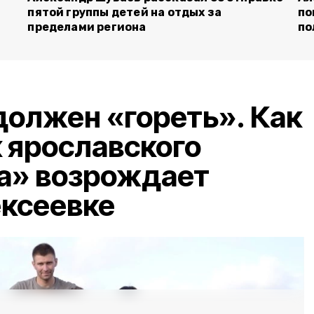
пятой группы детей на отдых за
по
пределами региона
по
должен «гореть». Как
 ярославского
а» возрождает
ексеевке