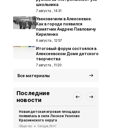
школьника
7 августа , 14:31
Увековечили в Алексеевке.
Как в городе появился
памятник Андрею Павловичу
Кириленко
6 августа , 12:57
Итоговый форум состоялся в
Алексеевском Доме детского
творчества
7 августа , 11:20
Все материалы
Последние
новости
Новая детская игровая площадка
Белгородцы 
появилась в селе Лесное Уколово
участие в к
Красненского округа
культуры и
Общество
Сегодня, 09:47
Общество
7 