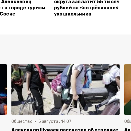
 Алексеевец
округа заплатит 55 тысяч
т в городе туризм
рублей за «потрёпанное»
 Сосне
ухо школьника
Общество
5 августа , 14:07
Об
Александр Шуваев рассказал об отправке
Ал