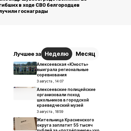
гибших в ходе СВО белгородцев
лучили госнаграды
Неделю
Месяц
Лучшее за
Алексеевская «Юность»
выиграла региональные
соревнования
3 августа , 14:07
Алексеевские полицейские
организовали поход
школьников в городской
краеведческий музей
3 августа , 18:59
Жительница Красненского
округа заплатит 55 тысяч
рублей за «потрёпанное» ухо