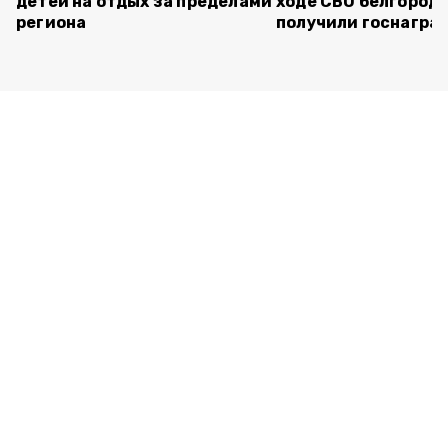
детей на отдых за пределами
ходе СВО белгород
региона
получили госнагра