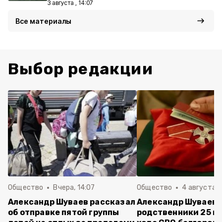
3 августа , 14:07
Все материалы
Выбор редакции
Общество
Вчера, 14:07
Общество
4 августа ,
Александр Шуваев рассказал
Александр Шуваев:
об отправке пятой группы
родственники 25 п