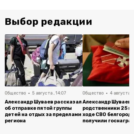
Выбор редакции
Общество
5 августа , 14:07
Общество
4 августа ,
Александр Шуваев рассказал
Александр Шуваев:
об отправке пятой группы
родственники 25 п
детей на отдых за пределами
ходе СВО белгород
региона
получили госнагра