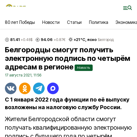
80 лет Победы
Новости
Статьи
Политика
Экономик
81.41
94.06
+
21
°С,
ясно
+0.48
$
+0.87
€
Белгород
Белгородцы смогут получить
электронную подпись по четырём
адресам в регионе
Новость
17 августа 2021, 11:56
С 1 января 2022 года функции по её выпуску
возложены на налоговую службу России.
Жители Белгородской области смогут
получать квалифицированную электронную
подпись с будущего года по четырём