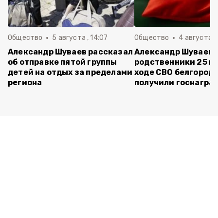
Общество
5 августа , 14:07
Общество
4 августа ,
Александр Шуваев рассказал
Александр Шуваев:
об отправке пятой группы
родственники 25 п
детей на отдых за пределами
ходе СВО белгород
региона
получили госнагра