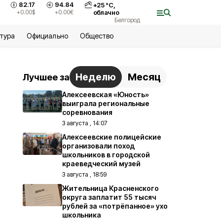
82.17
94.84
+
25
°С,
+0.00
$
+0.00
€
облачно
Белгород
ьтура
Официально
Общество
Неделю
Месяц
Лучшее за
Алексеевская «Юность»
выиграла региональные
соревнования
3 августа , 14:07
Алексеевские полицейские
организовали поход
школьников в городской
краеведческий музей
3 августа , 18:59
Жительница Красненского
округа заплатит 55 тысяч
рублей за «потрёпанное» ухо
школьника