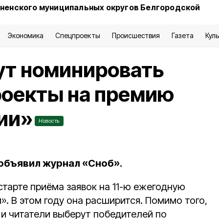
сненского муниципальных округов Белгородской
Экономика
Спецпроекты
Происшествия
Газета
Кул
ут номинировать
роекты на премию
ии»
Новость
 объявил журнал «Сноб».
старте приёма заявок на 11-ю ежегодную
. В этом году она расширится. Помимо того,
 и читатели выберут победителей по