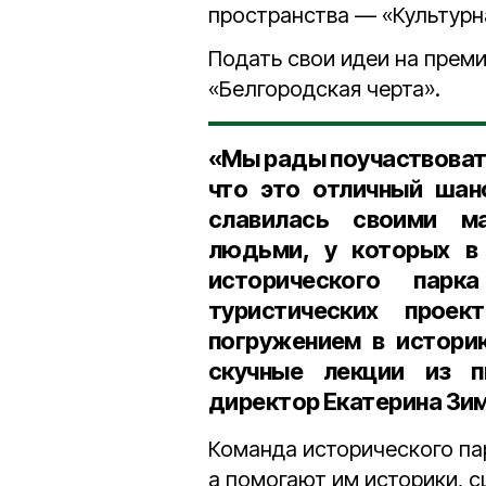
пространства — «Культурна
Подать свои идеи на прем
«Белгородская черта».
«Мы рады поучаствовать
что это отличный шан
славилась своими м
людьми, у которых в 
исторического парк
туристических прое
погружением в историю
скучные лекции из п
директор Екатерина Зим
Команда исторического па
а помогают им историки, 