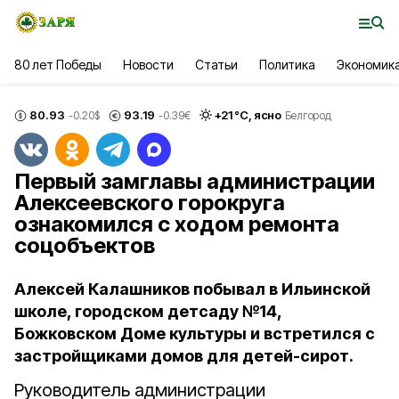
80 лет Победы
Новости
Статьи
Политика
Экономик
80.93
93.19
+
21
°С,
ясно
-0.20
$
-0.39
€
Белгород
Первый замглавы администрации
Алексеевского горокруга
ознакомился с ходом ремонта
соцобъектов
Алексей Калашников побывал в Ильинской
школе, городском детсаду №14,
Божковском Доме культуры и встретился с
застройщиками домов для детей-сирот.
Руководитель администрации