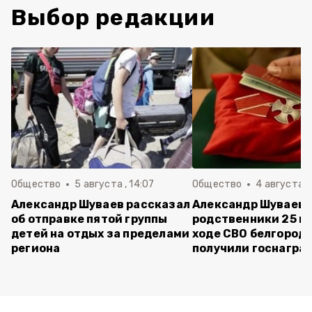
Выбор редакции
Общество
5 августа , 14:07
Общество
4 августа ,
Александр Шуваев рассказал
Александр Шуваев:
об отправке пятой группы
родственники 25 п
детей на отдых за пределами
ходе СВО белгород
региона
получили госнагра