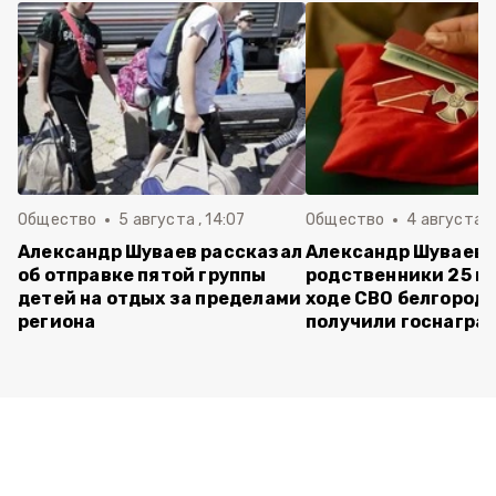
Общество
5 августа , 14:07
Общество
4 августа ,
Александр Шуваев рассказал
Александр Шуваев:
об отправке пятой группы
родственники 25 п
детей на отдых за пределами
ходе СВО белгород
региона
получили госнагра