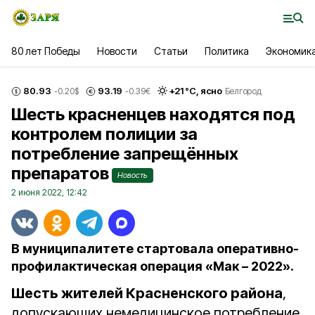
80 лет Победы
Новости
Статьи
Политика
Экономик
80.93
93.19
+
21
°С,
ясно
-0.20
$
-0.39
€
Белгород
Шесть красненцев находятся под
контролем полиции за
потребление запрещённых
препаратов
Новость
2 июня 2022, 12:42
В муниципалитете стартовала оперативно-
профилактическая операция «Мак – 2022».
Шесть жителей Красненского района
,
допускающих немедицинское потребление