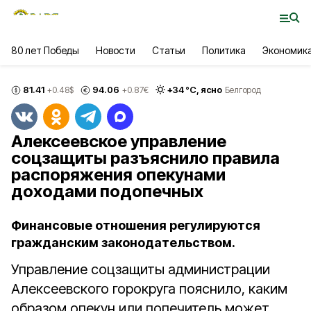
80 лет Победы
Новости
Статьи
Политика
Экономик
81.41
94.06
+
34
°С,
ясно
+0.48
$
+0.87
€
Белгород
Алексеевское управление
соцзащиты разъяснило правила
распоряжения опекунами
доходами подопечных
Финансовые отношения регулируются
гражданским законодательством.
Управление соцзащиты администрации
Алексеевского горокруга пояснило, каким
образом опекун или попечитель может