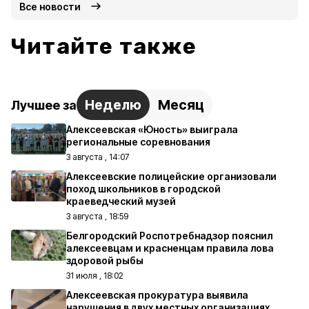
Все новости
Читайте также
Неделю
Месяц
Лучшее за
Алексеевская «Юность» выиграла
региональные соревнования
3 августа , 14:07
Алексеевские полицейские организовали
поход школьников в городской
краеведческий музей
3 августа , 18:59
Белгородский Роспотребнадзор пояснил
алексеевцам и красненцам правила лова
здоровой рыбы
31 июля , 18:02
Алексеевская прокуратура выявила
нарушения в двух местных организациях