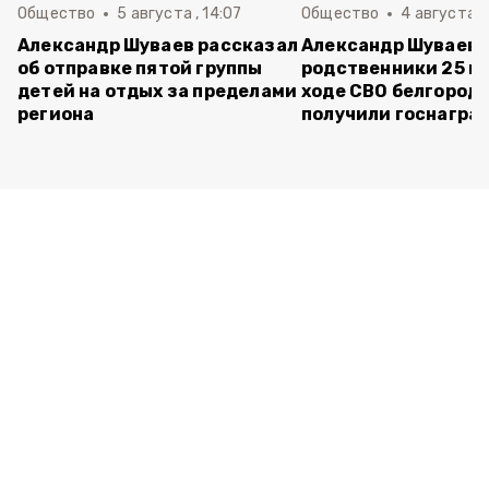
Общество
5 августа , 14:07
Общество
4 августа ,
Александр Шуваев рассказал
Александр Шуваев:
об отправке пятой группы
родственники 25 п
детей на отдых за пределами
ходе СВО белгород
региона
получили госнагра