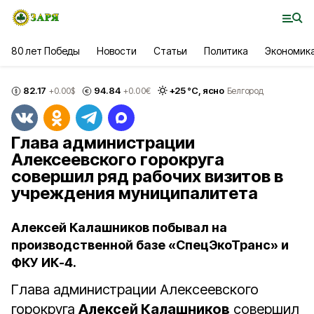
80 лет Победы
Новости
Статьи
Политика
Экономик
82.17
94.84
+
25
°С,
ясно
+0.00
$
+0.00
€
Белгород
Глава администрации
Алексеевского горокруга
совершил ряд рабочих визитов в
учреждения муниципалитета
Алексей Калашников побывал на
производственной базе «СпецЭкоТранс» и
ФКУ ИК-4.
Глава администрации Алексеевского
горокруга
Алексей Калашников
совершил