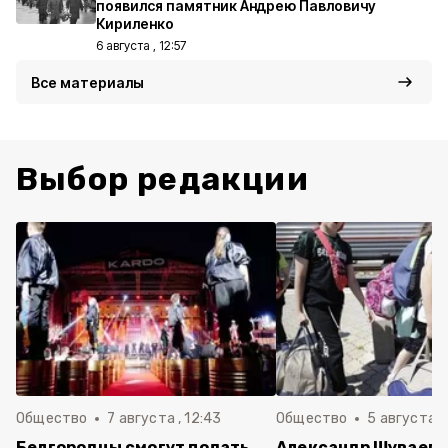
появился памятник Андрею Павловичу
Кириленко
6 августа , 12:57
Все материалы
Выбор редакции
Общество
7 августа , 12:43
Общество
5 августа , 
Белгородцы смогут подать
Александр Шуваев 