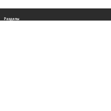
Разделы
80 лет Победы
Новости
Статьи
Политика
Спецпроекты
Происшествия
Газета
Культура
Официально
Общество
Спорт
Экономика