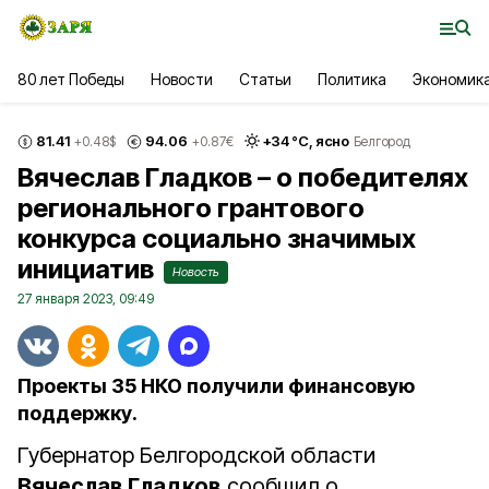
80 лет Победы
Новости
Статьи
Политика
Экономик
81.41
94.06
+
34
°С,
ясно
+0.48
$
+0.87
€
Белгород
Вячеслав Гладков – о победителях
регионального грантового
конкурса социально значимых
инициатив
Новость
27 января 2023, 09:49
Проекты 35 НКО получили финансовую
поддержку.
Губернатор Белгородской области
Вячеслав Гладков
сообщил о