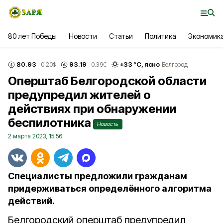
80 лет Победы
Новости
Статьи
Политика
Экономик
80.93
93.19
+
33
°С,
ясно
-0.20
$
-0.39
€
Белгород
Оперштаб Белгородской области
предупредил жителей о
действиях при обнаружении
беспилотника
Новость
2 марта 2023, 15:56
Специалисты предложили гражданам
придерживаться определённого алгоритма
действий.
Белгородский оперштаб предупредил