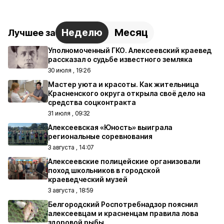
Неделю
Месяц
Лучшее за
Уполномоченный ГКО. Алексеевский краевед
рассказал о судьбе известного земляка
30 июля , 19:26
Мастер уюта и красоты. Как жительница
Красненского округа открыла своё дело на
средства соцконтракта
31 июля , 09:32
Алексеевская «Юность» выиграла
региональные соревнования
3 августа , 14:07
Алексеевские полицейские организовали
поход школьников в городской
краеведческий музей
3 августа , 18:59
Белгородский Роспотребнадзор пояснил
алексеевцам и красненцам правила лова
здоровой рыбы