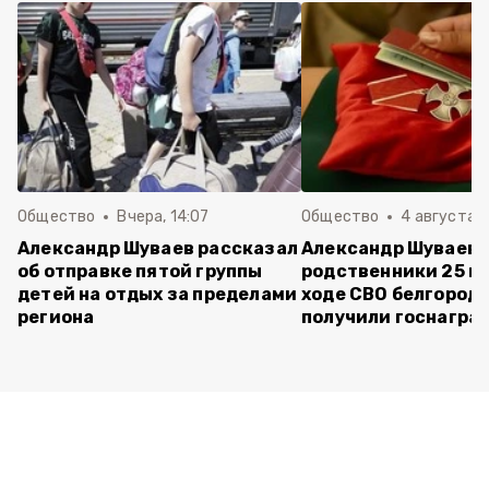
Общество
Вчера, 14:07
Общество
4 августа ,
Александр Шуваев рассказал
Александр Шуваев:
об отправке пятой группы
родственники 25 п
детей на отдых за пределами
ходе СВО белгород
региона
получили госнагра