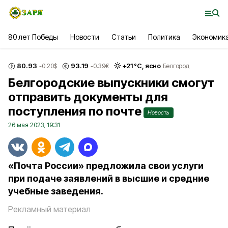
80 лет Победы
Новости
Статьи
Политика
Экономик
80.93
93.19
+
21
°С,
ясно
-0.20
$
-0.39
€
Белгород
Белгородские выпускники смогут
отправить документы для
поступления по почте
Новость
26 мая 2023, 19:31
«Почта России» предложила свои услуги
при подаче заявлений в высшие и средние
учебные заведения.
Рекламный материал