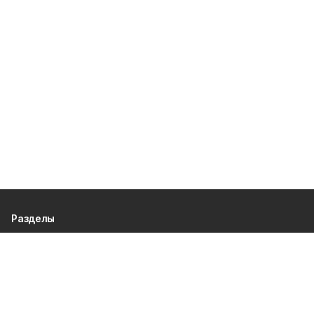
Разделы
80 лет Победы
Новости
Статьи
Политика
Спецпроекты