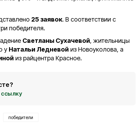
едставлено
25 заявок
. В соответствии с
ри победителя.
ладение
Светланы Сухачевой
, жительницы
о у
Натальи Ледневой
из Новоуколова, а
иной
из райцентра Красное.
сте?
ссылку
победители