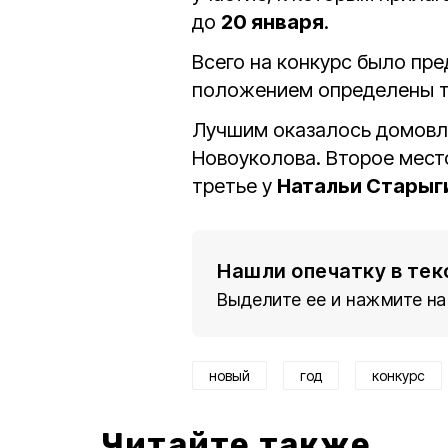
до
20 января
.
Всего на конкурс было пр
положением определены т
Лучшим оказалось домов
Новоуколова. Второе мест
третье у
Натальи Старыг
Нашли опечатку в тек
Выделите ее и нажмите на
новый
год
конкурс
Читайте также