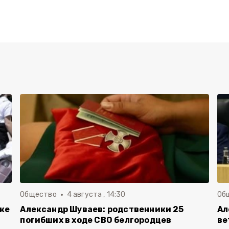
Общество
4 августа , 14:30
Об
вке
Александр Шуваев: родственники 25
Ал
погибших в ходе СВО белгородцев
ве