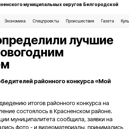
сненского муниципальных округов Белгородской
Экономика
Спецпроекты
Происшествия
Газета
Кул
определили лучшие
новогодним
ем
обедителей районного конкурса «Мой
дведению итогов районного конкурса на
ение состоялось в Красненском районе.
ии муниципалитета сообщила, заявки на
ались фото - и видеоматериалы, принимались