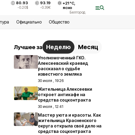
80.93
93.19
+
21
°С,
-0.20
$
-0.39
€
ясно
Белгород
ьтура
Официально
Общество
Неделю
Месяц
Лучшее за
Уполномоченный ГКО.
Алексеевский краевед
рассказал о судьбе
известного земляка
30 июля , 19:26
Жительница Алексеевки
откроет антикафе на
средства соцконтракта
30 июля , 12:41
Мастер уюта и красоты. Как
жительница Красненского
округа открыла своё дело на
средства соцконтракта