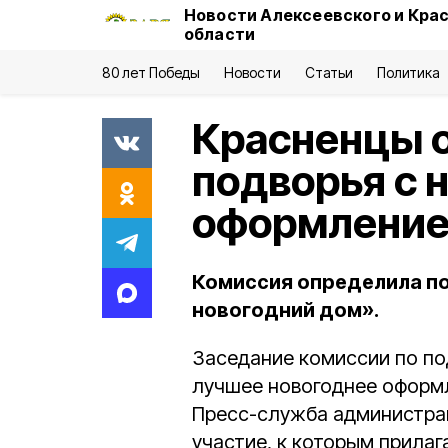
Новости Алексеевского и Кра
области
80 лет Победы
Новости
Статьи
Политика
Красненцы 
подворья с 
оформлени
Комиссия определила п
новогодний дом».
Заседание комиссии по по
лучшее новогоднее оформл
Пресс-служба администрац
участие, к которым прилаг