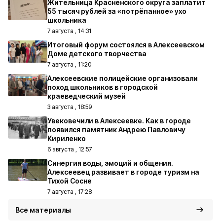
Жительница Красненского округа заплатит
55 тысяч рублей за «потрёпанное» ухо
школьника
7 августа , 14:31
Итоговый форум состоялся в Алексеевском
Доме детского творчества
7 августа , 11:20
Алексеевские полицейские организовали
поход школьников в городской
краеведческий музей
3 августа , 18:59
Увековечили в Алексеевке. Как в городе
появился памятник Андрею Павловичу
Кириленко
6 августа , 12:57
Синергия воды, эмоций и общения.
Алексеевец развивает в городе туризм на
Тихой Сосне
7 августа , 17:28
Все материалы