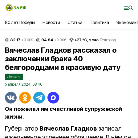
80 лет Победы
Новости
Статьи
Политика
Экономик
82.17
94.84
+
27
°С,
ясно
+0.00
$
+0.00
€
Белгород
Вячеслав Гладков рассказал о
заключении брака 40
белгородцами в красивую дату
Новость
5 апреля 2024, 08:40
Он пожелал им счастливой супружеской
жизни.
Губернатор
Вячеслав Гладков
записал
ежедневное утреннее обращение. В нём он