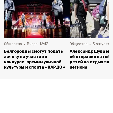
Общество
Вчера, 12:43
Общество
5 августа , 
Белгородцы смогут подать
Александр Шуваев 
заявку на участие в
об отправке пятой 
конкурсе-премии уличной
детей на отдых за 
культуры и спорта «КАРДО»
региона