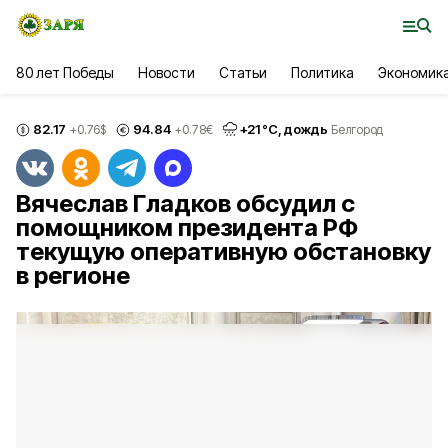
80 лет Победы
Новости
Статьи
Политика
Экономик
82.17
94.84
+
21
°С,
дождь
+0.76
$
+0.78
€
Белгород
Вячеслав Гладков обсудил с
помощником президента РФ
текущую оперативную обстановку
в регионе