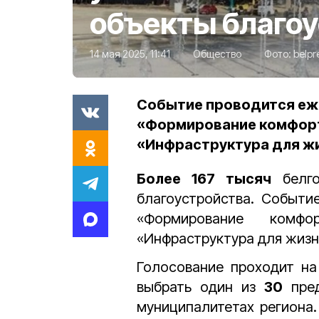
объекты благо
14 мая 2025, 11:41
Общество
Фото:
belpr
Событие проводится еж
«Формирование комфорт
«Инфраструктура для жи
Более 167 тысяч
белго
благоустройства. Событи
«Формирование комфо
«Инфраструктура для жизн
Голосование проходит н
выбрать один из
30
пред
муниципалитетах региона.