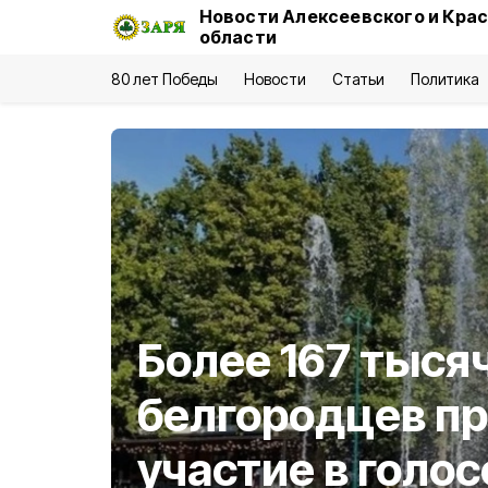
Новости Алексеевского и Кра
области
80 лет Победы
Новости
Статьи
Политика
Более 167 тыся
белгородцев п
участие в голос