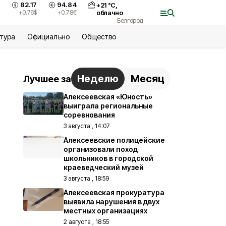
82.17
94.84
+
21
°С,
+0.76
$
+0.78
€
облачно
Белгород
ьтура
Официально
Общество
Неделю
Месяц
Лучшее за
Алексеевская «Юность»
выиграла региональные
соревнования
3 августа , 14:07
Алексеевские полицейские
организовали поход
школьников в городской
краеведческий музей
3 августа , 18:59
Алексеевская прокуратура
выявила нарушения в двух
местных организациях
2 августа , 18:55