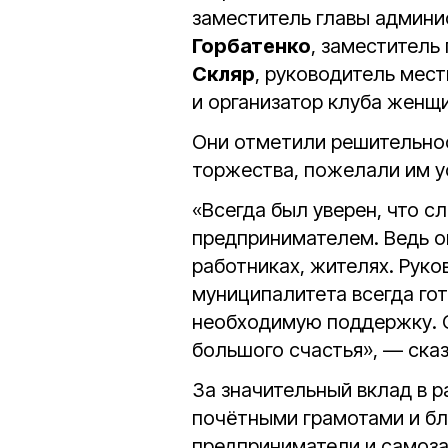
заместитель главы админи
Горбатенко
, заместитель
Скляр
, руководитель мес
и организатор клуба женщ
Они отметили решительнос
торжества, пожелали им у
«Всегда был уверен, что с
предпринимателем. Ведь он
работниках, жителях. Рук
муниципалитета всегда гот
необходимую поддержку. 
большого счастья», — ска
За значительный вклад в р
почётными грамотами и б
предприниматели и самоз