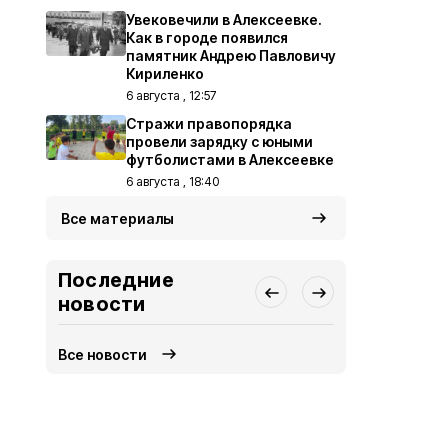
Увековечили в Алексеевке.
Как в городе появился
памятник Андрею Павловичу
Кириленко
6 августа , 12:57
Стражи правопорядка
провели зарядку с юными
футболистами в Алексеевке
6 августа , 18:40
Все материалы
Последние
новости
Все новости