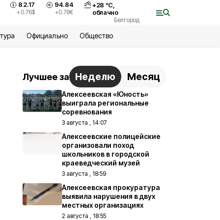
82.17
94.84
+
28
°С,
+0.76
$
+0.78
€
облачно
Белгород
ьтура
Официально
Общество
Неделю
Месяц
Лучшее за
Алексеевская «Юность»
выиграла региональные
соревнования
3 августа , 14:07
Алексеевские полицейские
организовали поход
школьников в городской
краеведческий музей
3 августа , 18:59
Алексеевская прокуратура
выявила нарушения в двух
местных организациях
2 августа , 18:55