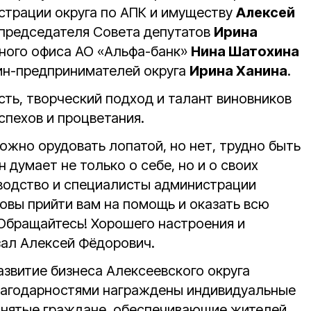
страции округа по АПК и имуществу
Алексей
 председателя Совета депутатов
Ирина
тного офиса АО «Альфа-банк»
Нина Шатохина
ин-предпринимателей округа
Ирина Ханина
.
ть, творческий подход и талант виновников
спехов и процветания.
ложно орудовать лопатой, но нет, трудно быть
 думает не только о себе, но и о своих
оводство и специалисты администрации
овы прийти вам на помощь и оказать всю
Обращайтесь! Хорошего настроения и
зал Алексей Фёдорович.
азвитие бизнеса Алексеевского округа
лагодарностями награждены индивидуальные
анятые граждане, обеспечивающие жителей