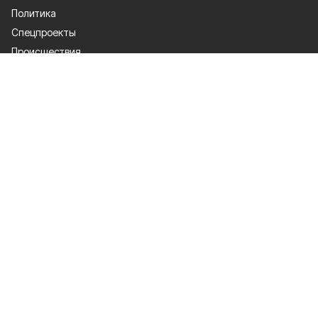
Политика
Спецпроекты
Происшествия
Газета
Культура
Официально
Общество
Спорт
Экономика
О проекте
Об издании
Правила использования
Политика конфиденциальности
Мы в соцсетях