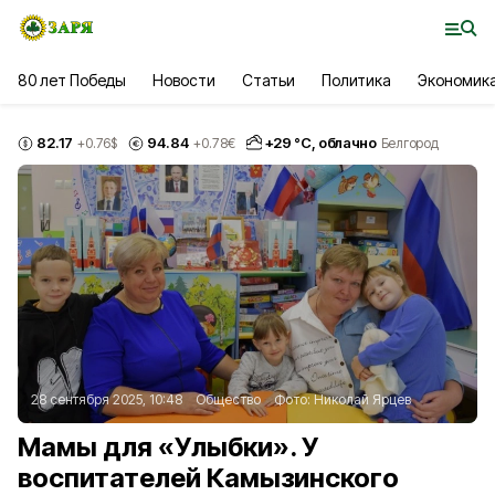
80 лет Победы
Новости
Статьи
Политика
Экономик
82.17
94.84
+
29
°С,
облачно
+0.76
$
+0.78
€
Белгород
28 сентября 2025, 10:48
Общество
Фото:
Николай Ярцев
Мамы для «Улыбки». У
воспитателей Камызинского