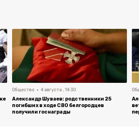
Общество
4 августа , 14:30
Об
вке
Александр Шуваев: родственники 25
Ал
погибших в ходе СВО белгородцев
ве
получили госнаграды
пе