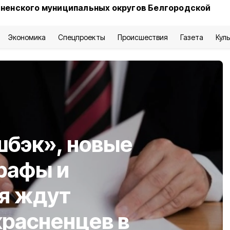
сненского муниципальных округов Белгородской
Экономика
Спецпроекты
Происшествия
Газета
Кул
шбэк», новые
рафы и
я ждут
красненцев в