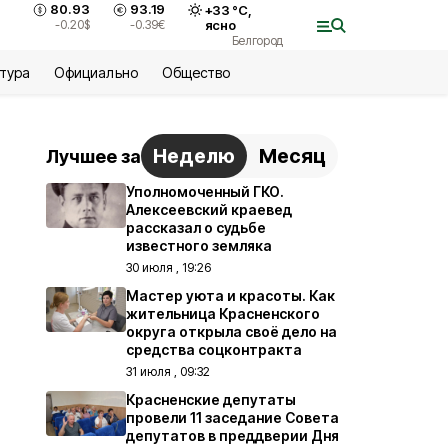
80.93
93.19
+
33
°С,
-0.20
$
-0.39
€
ясно
Белгород
ьтура
Официально
Общество
Неделю
Месяц
Лучшее за
Уполномоченный ГКО.
Алексеевский краевед
рассказал о судьбе
известного земляка
30 июля , 19:26
Мастер уюта и красоты. Как
жительница Красненского
округа открыла своё дело на
средства соцконтракта
31 июля , 09:32
Красненские депутаты
провели 11 заседание Совета
депутатов в преддверии Дня