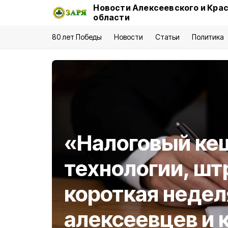
Новости Алексеевского и Кра
области
80 лет Победы
Новости
Статьи
Политика
«Налоговый ке
технологии, шт
короткая недел
алексеевцев и 