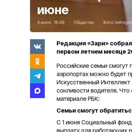
июне
4 июня , 18:49
Общество
Фото:
belregio
Редакция «Зари» собрал
первом летнем месяце 2
Российские семьи смогут п
аэропортах можно будет пр
Искусственный Интеллект 
сонливости водителя. Что 
материале РБК:
Семьи смогут обратитьс
С 1 июня Социальный фонд
выплату для работающих р