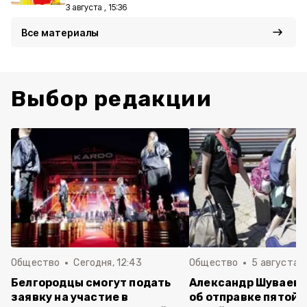
3 августа , 15:36
Все материалы
Выбор редакции
Общество
Сегодня, 12:43
Общество
5 августа , 
Белгородцы смогут подать
Александр Шуваев 
заявку на участие в
об отправке пятой 