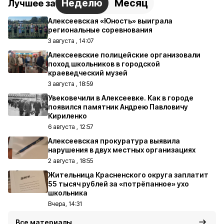
Неделю
Месяц
Лучшее за
Алексеевская «Юность» выиграла
региональные соревнования
3 августа , 14:07
Алексеевские полицейские организовали
поход школьников в городской
краеведческий музей
3 августа , 18:59
Увековечили в Алексеевке. Как в городе
появился памятник Андрею Павловичу
Кириленко
6 августа , 12:57
Алексеевская прокуратура выявила
нарушения в двух местных организациях
2 августа , 18:55
Жительница Красненского округа заплатит
55 тысяч рублей за «потрёпанное» ухо
школьника
Вчера, 14:31
Все материалы