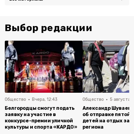
Выбор редакции
Общество
Вчера, 12:43
Общество
5 августа , 
Белгородцы смогут подать
Александр Шуваев 
заявку на участие в
об отправке пятой 
конкурсе-премии уличной
детей на отдых за 
культуры и спорта «КАРДО»
региона