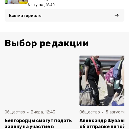
6 августа , 18:40
Все материалы
Выбор редакции
Общество
Вчера, 12:43
Общество
5 августа , 
Белгородцы смогут подать
Александр Шуваев 
заявку на участие в
об отправке пятой 