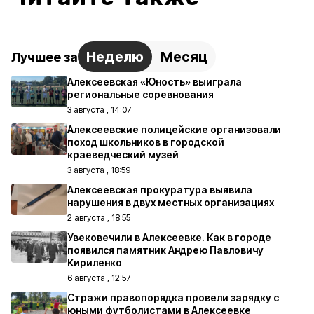
Неделю
Месяц
Лучшее за
Алексеевская «Юность» выиграла
региональные соревнования
3 августа , 14:07
Алексеевские полицейские организовали
поход школьников в городской
краеведческий музей
3 августа , 18:59
Алексеевская прокуратура выявила
нарушения в двух местных организациях
2 августа , 18:55
Увековечили в Алексеевке. Как в городе
появился памятник Андрею Павловичу
Кириленко
6 августа , 12:57
Стражи правопорядка провели зарядку с
юными футболистами в Алексеевке