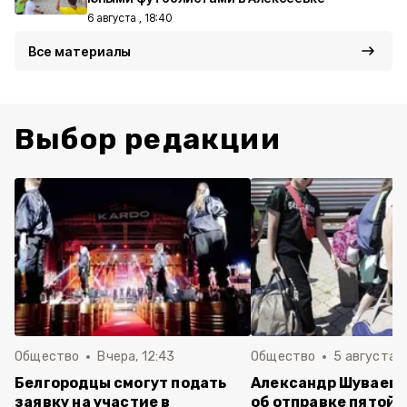
6 августа , 18:40
Все материалы
Выбор редакции
Общество
Вчера, 12:43
Общество
5 августа , 
Белгородцы смогут подать
Александр Шуваев 
заявку на участие в
об отправке пятой 