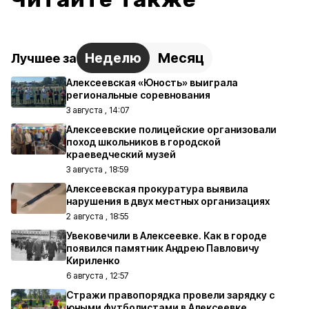
Неделю
Месяц
Лучшее за
Алексеевская «Юность» выиграла
региональные соревнования
3 августа , 14:07
Алексеевские полицейские организовали
поход школьников в городской
краеведческий музей
3 августа , 18:59
Алексеевская прокуратура выявила
нарушения в двух местных организациях
2 августа , 18:55
Увековечили в Алексеевке. Как в городе
появился памятник Андрею Павловичу
Кириленко
6 августа , 12:57
Стражи правопорядка провели зарядку с
юными футболистами в Алексеевке