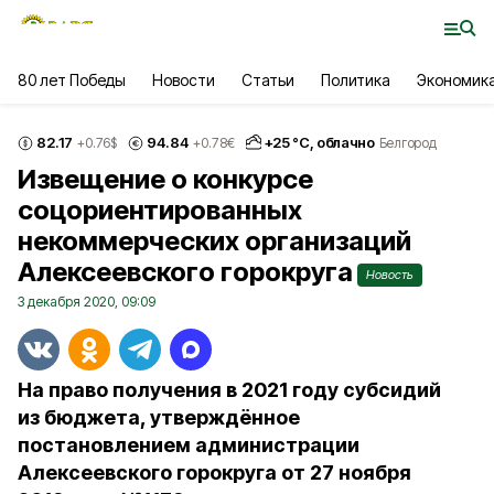
80 лет Победы
Новости
Статьи
Политика
Экономик
82.17
94.84
+
25
°С,
облачно
+0.76
$
+0.78
€
Белгород
Извещение о конкурсе
соцориентированных
некоммерческих организаций
Алексеевского горокруга
Новость
3 декабря 2020, 09:09
На право получения в 2021 году субсидий
из бюджета, утверждённое
постановлением администрации
Алексеевского горокруга от 27 ноября