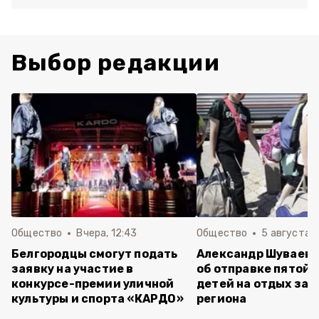
Выбор редакции
Общество
Вчера, 12:43
Общество
5 августа , 
Белгородцы смогут подать
Александр Шуваев 
заявку на участие в
об отправке пятой 
конкурсе-премии уличной
детей на отдых за 
культуры и спорта «КАРДО»
региона