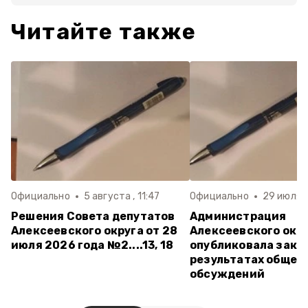
Читайте также
Официально
5 августа , 11:47
Официально
29 июля ,
Решения Совета депутатов
Администрация
Алексеевского округа от 28
Алексеевского окр
июля 2026 года №2....13, 18
опубликовала закл
результатах общес
обсуждений