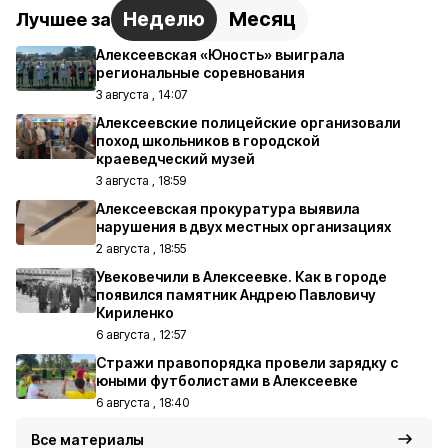
Неделю
Месяц
Лучшее за
Алексеевская «Юность» выиграла
региональные соревнования
3 августа , 14:07
Алексеевские полицейские организовали
поход школьников в городской
краеведческий музей
3 августа , 18:59
Алексеевская прокуратура выявила
нарушения в двух местных организациях
2 августа , 18:55
Увековечили в Алексеевке. Как в городе
появился памятник Андрею Павловичу
Кириленко
6 августа , 12:57
Стражи правопорядка провели зарядку с
юными футболистами в Алексеевке
6 августа , 18:40
Все материалы