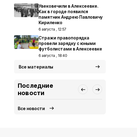
Увековечили в Алексеевке.
Как в городе появился
памятник Андрею Павловичу
Кириленко
6 августа , 12:57
Стражи правопорядка
провели зарядку с юными
футболистами в Алексеевке
6 августа , 18:40
Все материалы
Последние
новости
Все новости