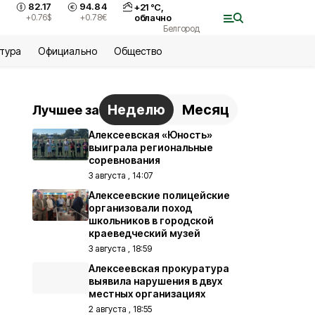
82.17
94.84
+
21
°С,
+0.76
$
+0.78
€
облачно
Белгород
ьтура
Официально
Общество
Неделю
Месяц
Лучшее за
Алексеевская «Юность»
выиграла региональные
соревнования
3 августа , 14:07
Алексеевские полицейские
организовали поход
школьников в городской
краеведческий музей
3 августа , 18:59
Алексеевская прокуратура
выявила нарушения в двух
местных организациях
2 августа , 18:55