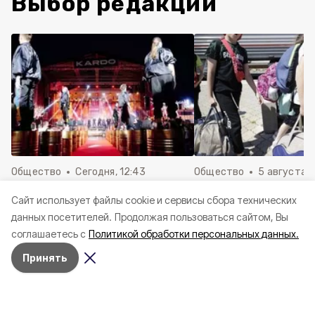
Выбор редакции
Общество
Сегодня, 12:43
Общество
5 августа , 
Белгородцы смогут подать
Александр Шуваев 
Cайт использует файлы cookie и сервисы сбора технических
заявку на участие в
об отправке пятой 
данных посетителей.
Продолжая пользоваться сайтом, Вы
конкурсе-премии уличной
детей на отдых за 
соглашаетесь с
Политикой обработки персональных данных.
культуры и спорта «КАРДО»
региона
Принять