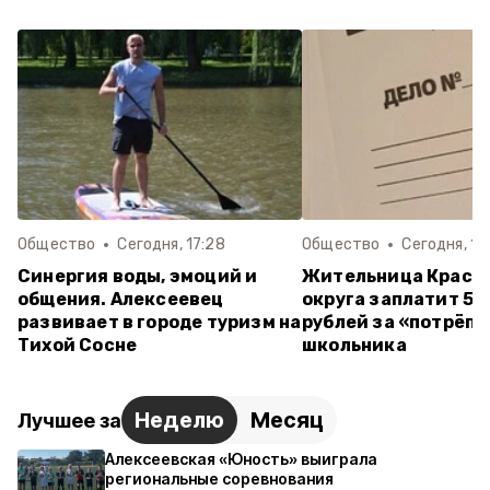
Общество
Сегодня, 17:28
Общество
Сегодня, 14
Синергия воды, эмоций и
Жительница Красн
общения. Алексеевец
округа заплатит 55
развивает в городе туризм на
рублей за «потрёпа
Тихой Сосне
школьника
Неделю
Месяц
Лучшее за
Алексеевская «Юность» выиграла
региональные соревнования