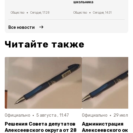
школьника
Общество
Сегодня, 17:28
Общество
Сегодня, 14:31
Все новости
Читайте также
Официально
5 августа , 11:47
Официально
29 июля ,
Решения Совета депутатов
Администрация
Алексеевского округа от 28
Алексеевского окр