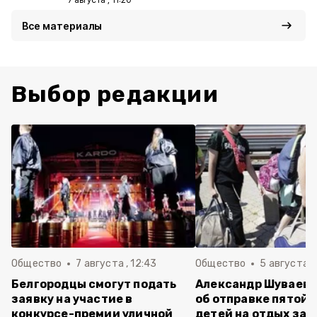
Все материалы
Выбор редакции
Общество
7 августа , 12:43
Общество
5 августа , 
Белгородцы смогут подать
Александр Шуваев 
заявку на участие в
об отправке пятой 
конкурсе-премии уличной
детей на отдых за 