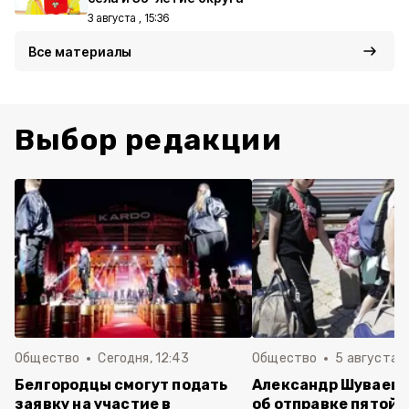
3 августа , 15:36
Все материалы
Выбор редакции
Общество
Сегодня, 12:43
Общество
5 августа , 
Белгородцы смогут подать
Александр Шуваев 
заявку на участие в
об отправке пятой 