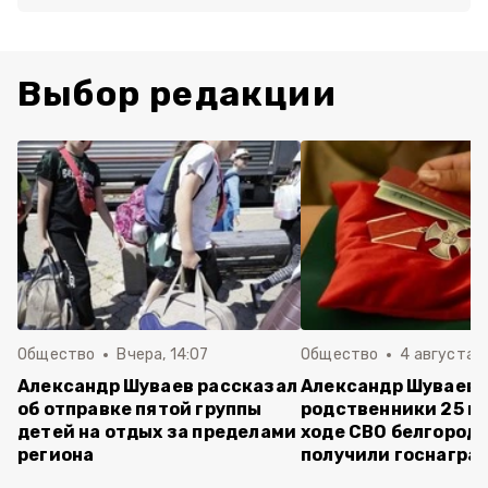
Выбор редакции
Общество
Вчера, 14:07
Общество
4 августа ,
Александр Шуваев рассказал
Александр Шуваев:
об отправке пятой группы
родственники 25 п
детей на отдых за пределами
ходе СВО белгород
региона
получили госнагра