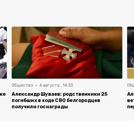
Общество
4 августа , 14:30
Об
вке
Александр Шуваев: родственники 25
Ал
погибших в ходе СВО белгородцев
ве
получили госнаграды
пе