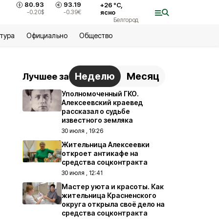
80.93
93.19
+
26
°С,
-0.20
$
-0.39
€
ясно
Белгород
ьтура
Официально
Общество
Неделю
Месяц
Лучшее за
Уполномоченный ГКО.
Алексеевский краевед
рассказал о судьбе
известного земляка
30 июля , 19:26
Жительница Алексеевки
откроет антикафе на
средства соцконтракта
30 июля , 12:41
Мастер уюта и красоты. Как
жительница Красненского
округа открыла своё дело на
средства соцконтракта