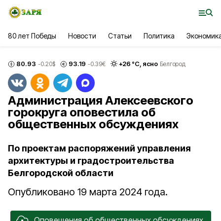
80 лет Победы
Новости
Статьи
Политика
Экономик
80.93
93.19
+
26
°С,
ясно
-0.20
$
-0.39
€
Белгород
Администрация Алексеевского
горокруга оповестила об
общественных обсуждениях
По проектам распоряжений управления
архитектуры и градостроительства
Белгородской области
Опубликовано 19 марта 2024 года.
Оповещения об общественных обсуждениях