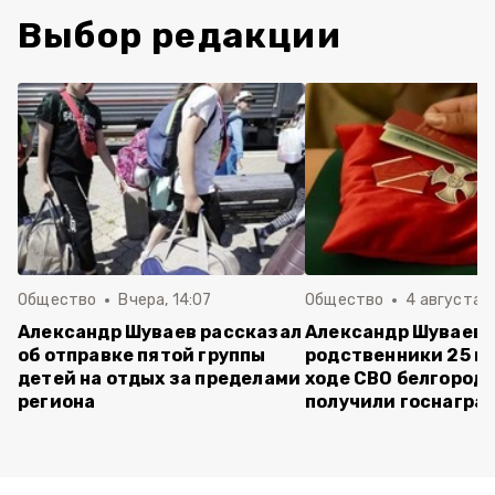
Выбор редакции
Общество
Вчера, 14:07
Общество
4 августа ,
Александр Шуваев рассказал
Александр Шуваев:
об отправке пятой группы
родственники 25 п
детей на отдых за пределами
ходе СВО белгород
региона
получили госнагра