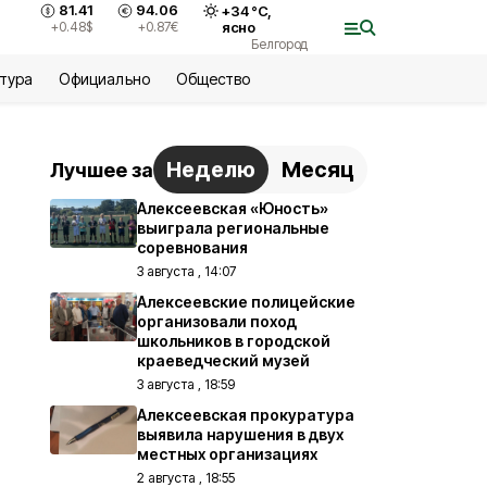
81.41
94.06
+
34
°С,
+0.48
$
+0.87
€
ясно
Белгород
ьтура
Официально
Общество
Неделю
Месяц
Лучшее за
Алексеевская «Юность»
выиграла региональные
соревнования
3 августа , 14:07
Алексеевские полицейские
организовали поход
школьников в городской
краеведческий музей
3 августа , 18:59
Алексеевская прокуратура
выявила нарушения в двух
местных организациях
2 августа , 18:55