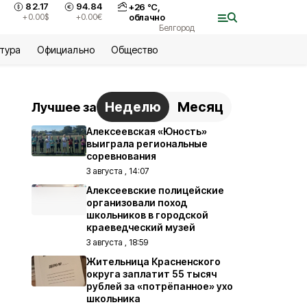
82.17
94.84
+
26
°С,
+0.00
$
+0.00
€
облачно
Белгород
ьтура
Официально
Общество
Неделю
Месяц
Лучшее за
Алексеевская «Юность»
выиграла региональные
соревнования
3 августа , 14:07
Алексеевские полицейские
организовали поход
школьников в городской
краеведческий музей
3 августа , 18:59
Жительница Красненского
округа заплатит 55 тысяч
рублей за «потрёпанное» ухо
школьника