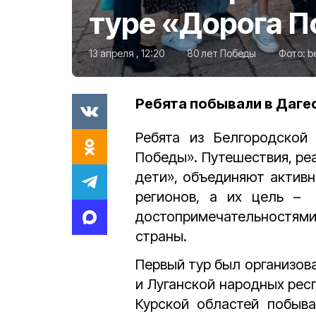
туре «Дорога 
13 апреля , 12:20
80 лет Победы
Фото:
b
Ребята побывали в Даге
Ребята из Белгородской
Победы». Путешествия, ре
дети», объединяют актив
регионов, а их цель –
достопримечательностями
страны.
Первый тур был организова
и Луганской народных рес
Курской областей побыва