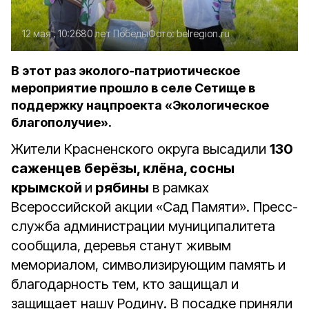
12 мая , 10:26
80 лет Победы
Фото:
belregion.ru
В этот раз эколого-патриотическое
мероприятие прошло в селе Сетище в
поддержку нацпроекта «Экологическое
благополучие».
Жители Красненского округа высадили
130
саженцев берёзы, клёна, сосны
крымской
и
рябины
в рамках
Всероссийской акции «Сад Памяти». Пресс-
служба администрации муниципалитета
сообщила, деревья станут живым
мемориалом, символизирующим память и
благодарность тем, кто защищал и
защищает нашу Родину. В посадке приняли