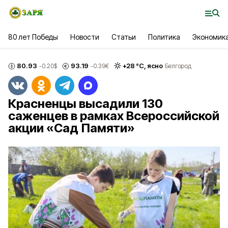
80 лет Победы
Новости
Статьи
Политика
Экономик
80.93
93.19
+
28
°С,
ясно
-0.20
$
-0.39
€
Белгород
Красненцы высадили 130
саженцев в рамках Всероссийской
акции «Сад Памяти»