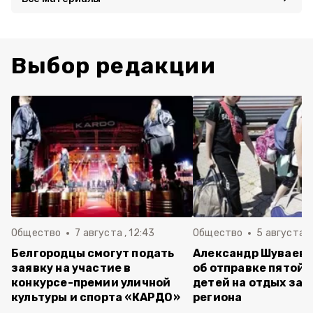
Выбор редакции
Общество
7 августа , 12:43
Общество
5 августа , 
Белгородцы смогут подать
Александр Шуваев 
заявку на участие в
об отправке пятой 
конкурсе-премии уличной
детей на отдых за 
культуры и спорта «КАРДО»
региона