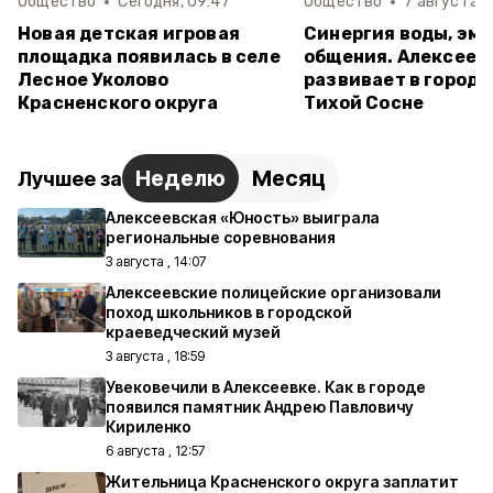
Общество
Сегодня, 09:47
Общество
7 августа , 
Новая детская игровая
Синергия воды, эмо
площадка появилась в селе
общения. Алексеев
Лесное Уколово
развивает в городе
Красненского округа
Тихой Сосне
Неделю
Месяц
Лучшее за
Алексеевская «Юность» выиграла
региональные соревнования
3 августа , 14:07
Алексеевские полицейские организовали
поход школьников в городской
краеведческий музей
3 августа , 18:59
Увековечили в Алексеевке. Как в городе
появился памятник Андрею Павловичу
Кириленко
6 августа , 12:57
Жительница Красненского округа заплатит