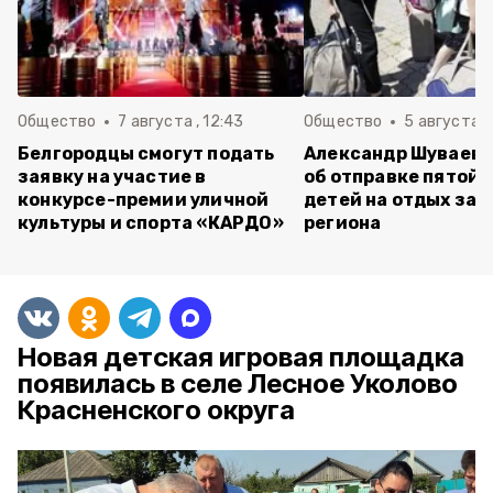
Общество
7 августа , 12:43
Общество
5 августа , 
Белгородцы смогут подать
Александр Шуваев 
заявку на участие в
об отправке пятой 
конкурсе-премии уличной
детей на отдых за 
культуры и спорта «КАРДО»
региона
Новая детская игровая площадка
появилась в селе Лесное Уколово
Красненского округа