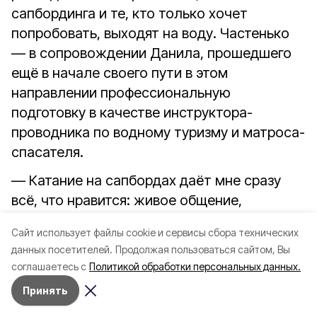
сапбординга и те, кто только хочет
попробовать, выходят на воду. Частенько
— в сопровождении Данила, прошедшего
ещё в начале своего пути в этом
направлении профессиональную
подготовку в качестве инструктора-
проводника по водному туризму и матроса-
спасателя.
— Катание на сапбордах даёт мне сразу
всё, что нравится: живое общение,
одновременное занятие водным туризмом
Cайт использует файлы cookie и сервисы сбора технических
и спортом. Это всё складывается в такую
данных посетителей.
Продолжая пользоваться сайтом, Вы
необычную синергию, от которой я
соглашаетесь с
Политикой обработки персональных данных.
получаю удовольствие и стараюсь отдать
Принять
его людям, — поделился Данил