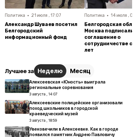
Политика
21 июля , 17:07
Политика
14 июля , 09
Александр Шуваев посетил
Белгородская обла
Белгородский
Москва подписали 
информационный фонд
соглашение о
сотрудничестве сро
лет
Неделю
Месяц
Лучшее за
Алексеевская «Юность» выиграла
региональные соревнования
3 августа , 14:07
Алексеевские полицейские организовали
поход школьников в городской
краеведческий музей
3 августа , 18:59
Увековечили в Алексеевке. Как в городе
появился памятник Андрею Павловичу