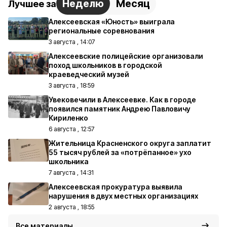
Неделю
Месяц
Лучшее за
Алексеевская «Юность» выиграла
региональные соревнования
3 августа , 14:07
Алексеевские полицейские организовали
поход школьников в городской
краеведческий музей
3 августа , 18:59
Увековечили в Алексеевке. Как в городе
появился памятник Андрею Павловичу
Кириленко
6 августа , 12:57
Жительница Красненского округа заплатит
55 тысяч рублей за «потрёпанное» ухо
школьника
7 августа , 14:31
Алексеевская прокуратура выявила
нарушения в двух местных организациях
2 августа , 18:55
Все материалы