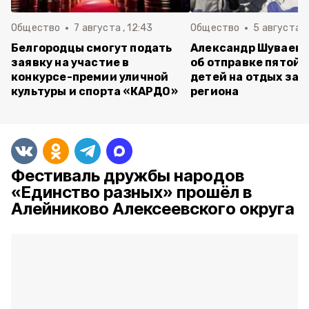
Общество
7 августа , 12:43
Общество
5 августа , 
Белгородцы смогут подать
Александр Шуваев 
заявку на участие в
об отправке пятой 
конкурсе-премии уличной
детей на отдых за 
культуры и спорта «КАРДО»
региона
Фестиваль дружбы народов
«Единство разных» прошёл в
Алейниково Алексеевского округа