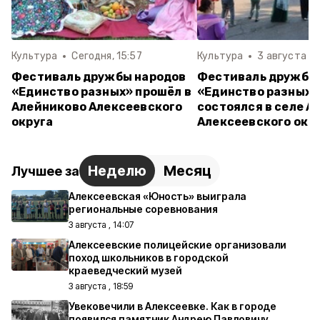
Культура
Сегодня, 15:57
Культура
3 августа , 1
Фестиваль дружбы народов
Фестиваль дружбы
«Единство разных» прошёл в
«Единство разных»
Алейниково Алексеевского
состоялся в селе А
округа
Алексеевского окр
Неделю
Месяц
Лучшее за
Алексеевская «Юность» выиграла
региональные соревнования
3 августа , 14:07
Алексеевские полицейские организовали
поход школьников в городской
краеведческий музей
3 августа , 18:59
Увековечили в Алексеевке. Как в городе
появился памятник Андрею Павловичу