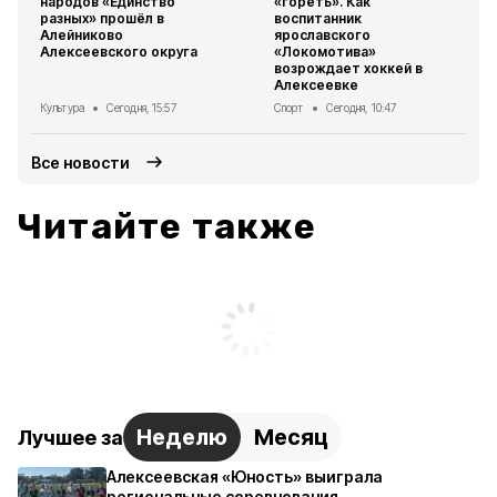
народов «Единство
«гореть». Как
разных» прошёл в
воспитанник
Алейниково
ярославского
Алексеевского округа
«Локомотива»
возрождает хоккей в
Алексеевке
Культура
Сегодня, 15:57
Спорт
Сегодня, 10:47
Все новости
Читайте также
Неделю
Месяц
Лучшее за
Алексеевская «Юность» выиграла
региональные соревнования