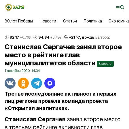
80 лет Победы
Новости
Статьи
Политика
Экономик
82.17
94.84
+
21
°С,
дождь
+0.76
$
+0.78
€
Белгород
Станислав Сергачев занял второе
место в рейтинге глав
муниципалитетов области
Новость
1 декабря 2020, 14:34
Третье исследование активности первых
лиц региона провела команда проекта
«Открытая аналитика».
Станислав Сергачев
занял второе место
в третьем рейтинге активности глав