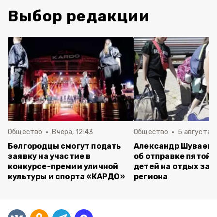
Выбор редакции
Общество
Вчера, 12:43
Общество
5 августа , 
Белгородцы смогут подать
Александр Шуваев 
заявку на участие в
об отправке пятой 
конкурсе-премии уличной
детей на отдых за 
культуры и спорта «КАРДО»
региона