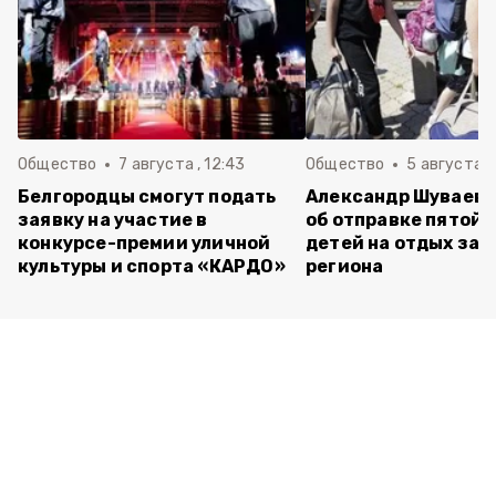
Общество
7 августа , 12:43
Общество
5 августа , 
Белгородцы смогут подать
Александр Шуваев 
заявку на участие в
об отправке пятой 
конкурсе-премии уличной
детей на отдых за 
культуры и спорта «КАРДО»
региона