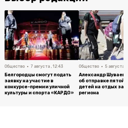
Общество
7 августа , 12:43
Общество
5 августа , 
Белгородцы смогут подать
Александр Шуваев 
заявку на участие в
об отправке пятой 
конкурсе-премии уличной
детей на отдых за 
культуры и спорта «КАРДО»
региона