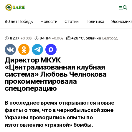
80 лет Победы
Новости
Статьи
Политика
Экономик
82.17
94.84
+
26
°С,
облачно
+0.00
$
+0.00
€
Белгород
Директор МКУК
«Централизованная клубная
система» Любовь Челнокова
прокомментировала
спецоперацию
В последнее время открываются новые
факты о том, что в чернобыльской зоне
Украины проводились опыты по
изготовлению «грязной» бомбы.