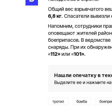
Общий вес взрывчатого ве
6,8 кг
. Спасатели вывезли
Напомним, сотрудники пра
оповещают жителей района
боеприпасов. В ведомстве
снаряды. При их обнаруже
«
112»
или «
101»
.
Нашли опечатку в тек
Выделите ее и нажмите на
тротил
бомба
боепри