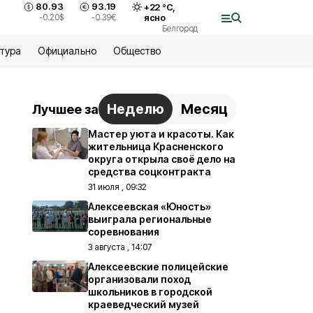
80.93
93.19
+
22
°С,
-0.20
$
-0.39
€
ясно
Белгород
ьтура
Официально
Общество
Неделю
Месяц
Лучшее за
Мастер уюта и красоты. Как
жительница Красненского
округа открыла своё дело на
средства соцконтракта
31 июля , 09:32
Алексеевская «Юность»
выиграла региональные
соревнования
3 августа , 14:07
Алексеевские полицейские
организовали поход
школьников в городской
краеведческий музей