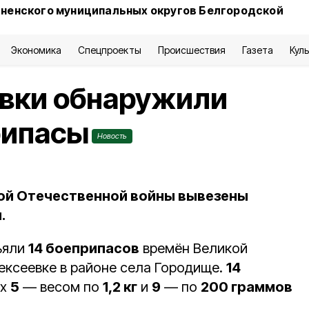
сненского муниципальных округов Белгородской
Экономика
Спецпроекты
Происшествия
Газета
Кул
вки обнаружили
рипасы
Новость
ой Отечественной войны вывезены
.
ъяли
14 боеприпасов
времён Великой
ексеевке в районе села Городище.
14
их
5
— весом по
1,2 кг
и
9
— по
200 граммов