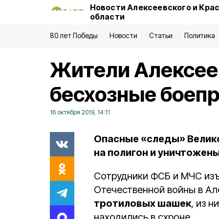
Новости Алексеевского и Кра
области
80 лет Победы
Новости
Статьи
Политика
Жители Алексее
бесхозные боеп
16 октября 2019, 14:11
Опасные «следы» Велик
на полигон и уничтожены
Сотрудники ФСБ и МЧС из
Отечественной войны в Ал
тротиловых шашек
, из н
находились в схроне.