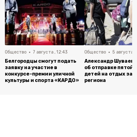
Общество
7 августа , 12:43
Общество
5 августа , 
Белгородцы смогут подать
Александр Шуваев 
заявку на участие в
об отправке пятой 
конкурсе-премии уличной
детей на отдых за 
культуры и спорта «КАРДО»
региона