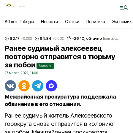
80 лет Победы
Новости
Статьи
Политика
Экономик
82.17
94.84
+
26
°С,
облачно
+0.00
$
+0.00
€
Белгород
Ранее судимый алексеевец
повторно отправится в тюрьму
за побои
Новость
17 марта 2021, 11:00
Межрайонная прокуратура поддержала
обвинение в его отношении.
Ранее судимый житель Алексеевского
горокруга снова отправится в колонию
за побои. Межрайонная прокуратура