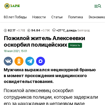
80 лет Победы
Новости
Статьи
Политика
Экономик
82.17
94.84
+
21
°С,
дождь
+0.76
$
+0.78
€
Белгород
Пожилой житель Алексеевки
оскорбил полицейских
Новость
18 мая 2021, 15:01
Мужчина выражался нецензурной бранью
в момент прохождения медицинского
освидетельствования.
Пожилой алексеевец оскорбил
сотрудников полиции, которые задержали
его за нахождение в нетрезвом виде