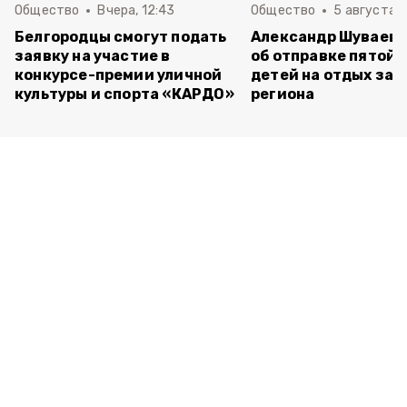
Общество
Вчера, 12:43
Общество
5 августа , 
Белгородцы смогут подать
Александр Шуваев 
заявку на участие в
об отправке пятой 
конкурсе-премии уличной
детей на отдых за 
культуры и спорта «КАРДО»
региона