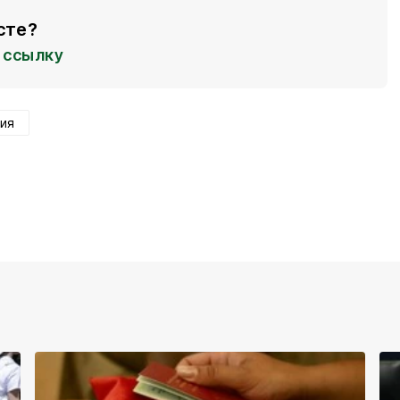
сте?
ссылку
ия