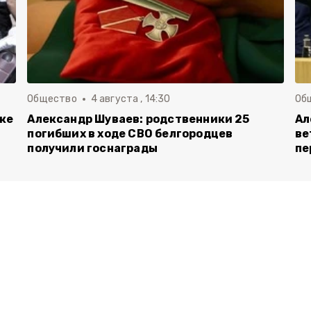
Общество
4 августа , 14:30
Об
вке
Александр Шуваев: родственники 25
Ал
погибших в ходе СВО белгородцев
ве
получили госнаграды
пе