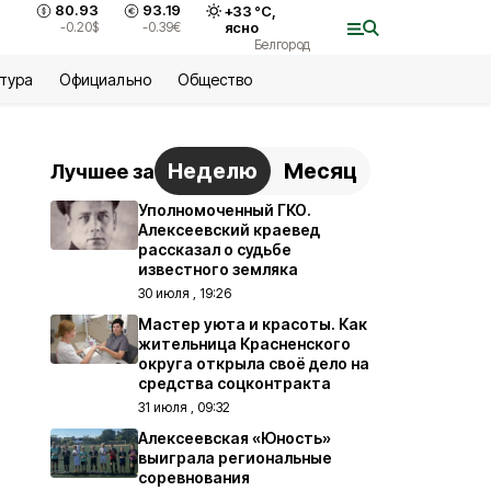
80.93
93.19
+
33
°С,
-0.20
$
-0.39
€
ясно
Белгород
ьтура
Официально
Общество
Неделю
Месяц
Лучшее за
Уполномоченный ГКО.
Алексеевский краевед
рассказал о судьбе
известного земляка
30 июля , 19:26
Мастер уюта и красоты. Как
жительница Красненского
округа открыла своё дело на
средства соцконтракта
31 июля , 09:32
Алексеевская «Юность»
выиграла региональные
соревнования