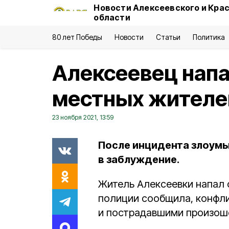
Новости Алексеевского и Кра
области
80 лет Победы
Новости
Статьи
Политика
Алексеевец напа
местных жителе
23 ноября 2021, 13:59
После инцидента злоумы
в заблуждение.
Житель Алексеевки напал 
полиции сообщила, конфл
и пострадавшими произошё