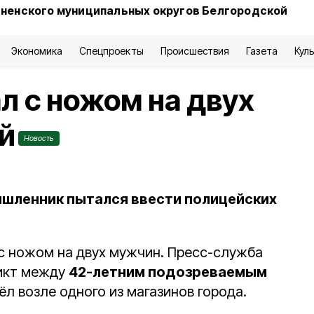
сненского муниципальных округов Белгородской
Экономика
Спецпроекты
Происшествия
Газета
Кул
л с ножом на двух
й
Новость
шленник пытался ввести полицейских
с ножом на двух мужчин. Пресс-служба
икт между
42-летним подозреваемым
л возле одного из магазинов города.