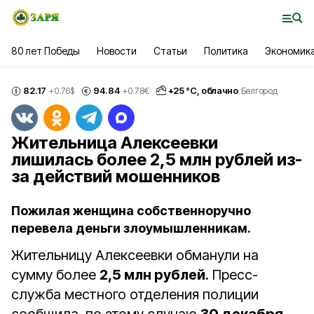
80 лет Победы
Новости
Статьи
Политика
Экономик
82.17
94.84
+
25
°С,
облачно
+0.76
$
+0.78
€
Белгород
Жительница Алексеевки
лишилась более 2,5 млн рублей из-
за действий мошенников
Пожилая женщина собственноручно
перевела деньги злоумышленникам.
Жительницу Алексеевки обманули на
сумму более
2,5 млн рублей
. Пресс-
служба местного отделения полиции