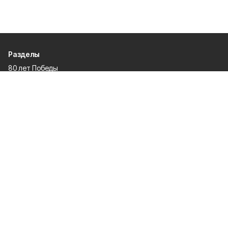
Разделы
80 лет Победы
Новости
Статьи
Политика
Спецпроекты
Происшествия
Газета
Культура
Официально
Общество
Спорт
Экономика