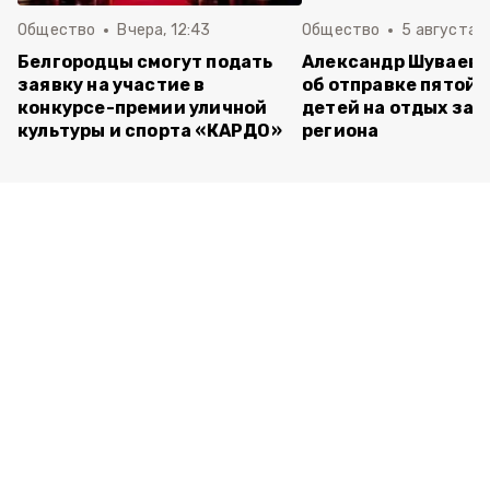
Общество
Вчера, 12:43
Общество
5 августа , 
Белгородцы смогут подать
Александр Шуваев 
заявку на участие в
об отправке пятой 
конкурсе-премии уличной
детей на отдых за 
культуры и спорта «КАРДО»
региона