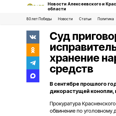
Новости Алексеевского и Кра
области
80 лет Победы
Новости
Статьи
Политика
Суд пригово
исправитель
хранение н
средств
В сентябре прошлого го
дикорастущей конопли, п
Прокуратура Красненского
обвинение по уголовному 