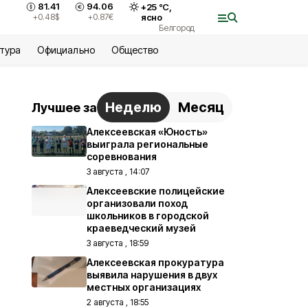
81.41
94.06
+
25
°С,
+0.48
$
+0.87
€
ясно
Белгород
ьтура
Официально
Общество
Неделю
Месяц
Лучшее за
Алексеевская «Юность»
выиграла региональные
соревнования
3 августа , 14:07
Алексеевские полицейские
организовали поход
школьников в городской
краеведческий музей
3 августа , 18:59
Алексеевская прокуратура
выявила нарушения в двух
местных организациях
2 августа , 18:55