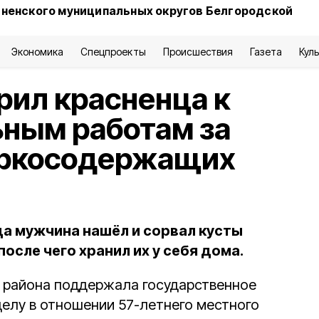
сненского муниципальных округов Белгородской
Экономика
Спецпроекты
Происшествия
Газета
Кул
рил красненца к
ным работам за
аркосодержащих
да мужчина нашёл и сорвал кусты
осле чего хранил их у себя дома.
 района поддержала государственное
делу в отношении 57-летнего местного