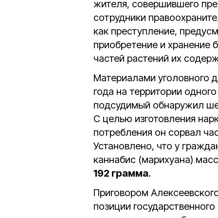
жителя, совершившего пре
сотрудники правоохраните
как преступление, предус
приобретение и хранение б
частей растений их содер
Материалами уголовного д
года на территории одног
подсудимый обнаружил шес
С целью изготовления нар
потребления он сорвал час
Установлено, что у гражд
каннабис (марихуана) мас
192 грамма
.
Приговором Алексеевского
позиции государственного 