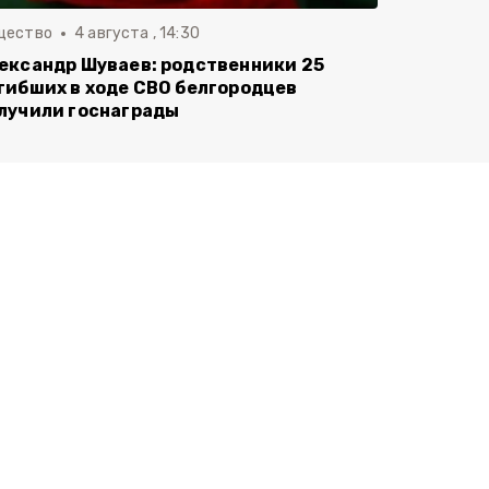
щество
4 августа , 14:30
ександр Шуваев: родственники 25
гибших в ходе СВО белгородцев
лучили госнаграды