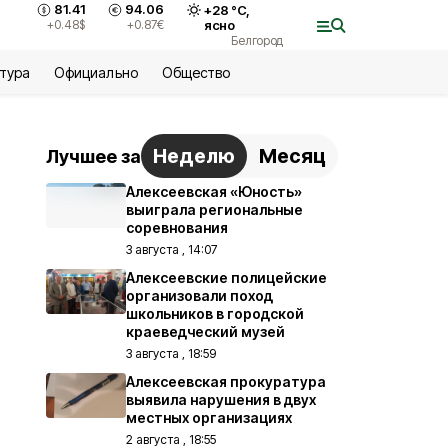
81.41
94.06
+
28
°С,
+0.48
$
+0.87
€
ясно
Белгород
ьтура
Официально
Общество
Неделю
Месяц
Лучшее за
Алексеевская «Юность»
выиграла региональные
соревнования
3 августа , 14:07
Алексеевские полицейские
организовали поход
школьников в городской
краеведческий музей
3 августа , 18:59
Алексеевская прокуратура
выявила нарушения в двух
местных организациях
2 августа , 18:55