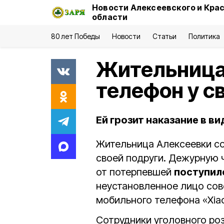
Новости Алексеевского и Кра
области
80 лет Победы
Новости
Статьи
Политика
Жительница
телефон у с
Ей грозит наказание в в
Жительница Алексеевки с
своей подруги. Дежурную 
от потерпевшей
поступил
неустановленное лицо со
мобильного телефона «Xia
Сотрудники уголовного р