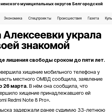
сненского муниципальных округов Белгородской
Экономика
Спецпроекты
Происшествия
Газета
Кул
 Алексеевки украла
воей знакомой
иде лишения свободы сроком до пяти лет.
овершила хищение мобильного телефона у
часть местного ОМВД сообщила, заявление
о 26 марта
. В нём она сообщила, что
вершило хищение принадлежавшего ей
omi Redmi Note 8 Pro».
озыска задержали ранее судимую 33-летнюю