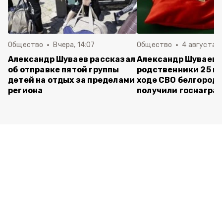
Общество
Вчера, 14:07
Общество
4 августа ,
Александр Шуваев рассказал
Александр Шуваев:
об отправке пятой группы
родственники 25 п
детей на отдых за пределами
ходе СВО белгород
региона
получили госнагра