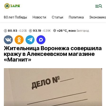
80 лет Победы
Новости
Статьи
Политика
Экономик
80.93
93.19
+
26
°С,
ясно
-0.20
$
-0.39
€
Белгород
Жительница Воронежа совершила
кражу в Алексеевском магазине
«Магнит»