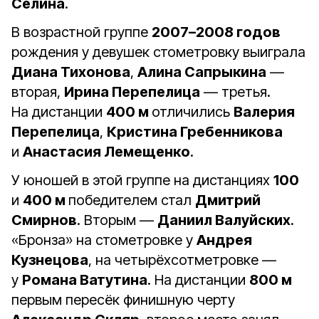
Селина
.
В возрастной группе
2007–2008 годов
рождения у девушек стометровку выиграла
Диана Тихонова
,
Алина Сапрыкина
—
вторая,
Ирина Перепелица
— третья.
На дистанции
400 м
отличились
Валерия
Перепелица
,
Кристина Гребенникова
и
Анастасия Лемещенко
.
У юношей в этой группе на дистанциях
100
и
400 м
победителем стал
Дмитрий
Смирнов
. Вторым —
Даниил Валуйских
.
«Бронза» на стометровке у
Андрея
Кузнецова
, на четырёхсотметровке —
у
Романа Ватутина
. На дистанции
800 м
первым пересёк финишную черту