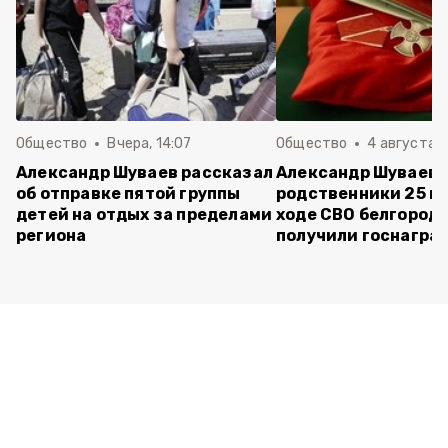
Общество
Вчера, 14:07
Общество
4 августа ,
Александр Шуваев рассказал
Александр Шуваев:
об отправке пятой группы
родственники 25 п
детей на отдых за пределами
ходе СВО белгород
региона
получили госнагра