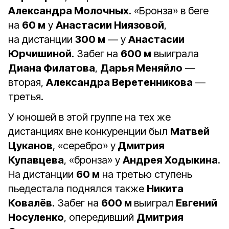
Александра Молочных
. «Бронза» в беге
на
60 м
у
Анастасии Ниязовой
,
на дистанции
300 м
— у
Анастасии
Юрчишиной
. Забег на
600 м
выиграла
Диана Филатова
,
Дарья Меняйло
—
вторая,
Александра Веретенникова
—
третья.
У юношей в этой группе на тех же
дистанциях вне конкуренции был
Матвей
Цуканов
, «серебро» у
Дмитрия
Купавцева
, «бронза» у
Андрея Ходыкина
.
На дистанции
60 м
на третью ступень
пьедестала поднялся также
Никита
Ковалёв
. Забег на
600 м
выиграл
Евгений
Носуленко
, опередивший
Дмитрия