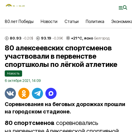
80 лет Победы
Новости
Статьи
Политика
Экономик
80.93
93.19
+
21
°С,
ясно
-0.20
$
-0.39
€
Белгород
80 алексеевских спортсменов
участвовали в первенстве
спортшколы по лёгкой атлетике
Новость
6 октября 2021, 14:09
Соревнования на беговых дорожках прошли
на городском стадионе.
80 спортсменов
соревновались
на первенстве Алексеевской спортивной