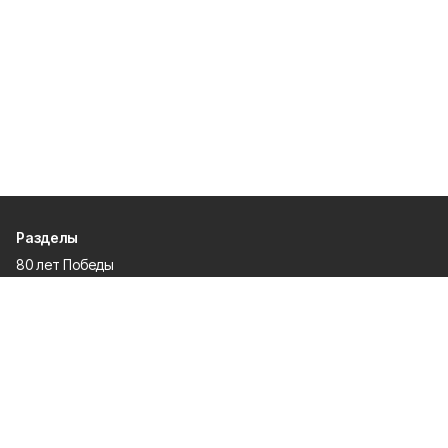
Разделы
80 лет Победы
Новости
Статьи
Политика
Спецпроекты
Происшествия
Газета