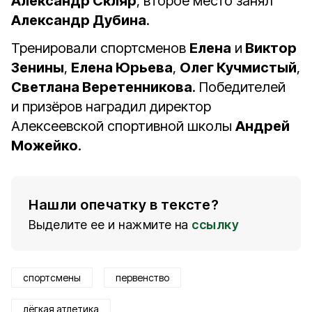
Александр Скляр
, второе место занял
Александр Дубина
.
Тренировали спортсменов
Елена
и
Виктор
Зенины
,
Елена Юрьева
,
Олег Кучмистый
,
Светлана Веретенникова
. Победителей
и призёров наградил директор
Алексеевской спортивной школы
Андрей
Можейко
.
Нашли опечатку в тексте?
Выделите ее и нажмите на
ссылку
спортсмены
первенство
лёгкая атлетика