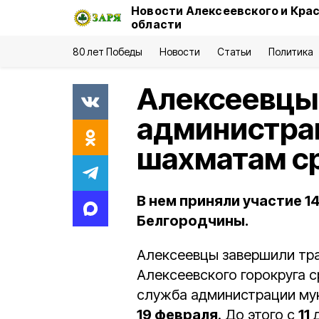
Новости Алексеевского и Кра
области
80 лет Победы
Новости
Статьи
Политика
Алексеевцы 
администрац
шахматам с
В нем приняли участие 1
Белгородчины.
Алексеевцы завершили тр
Алексеевского горокруга 
служба администрации му
19 февраля
. До этого с
11