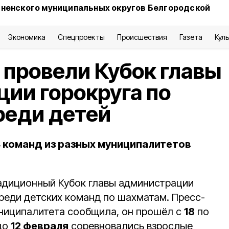
сненского муниципальных округов Белгородской
Экономика
Спецпроекты
Происшествия
Газета
Кул
провели Кубок главы
ии горокруга по
реди детей
4 команд из разных муниципалитетов
адиционный Кубок главы администрации
среди детских команд по шахматам. Пресс-
ниципалитета сообщила, он прошёл с
18
по
до
12 февраля
соревновались взрослые