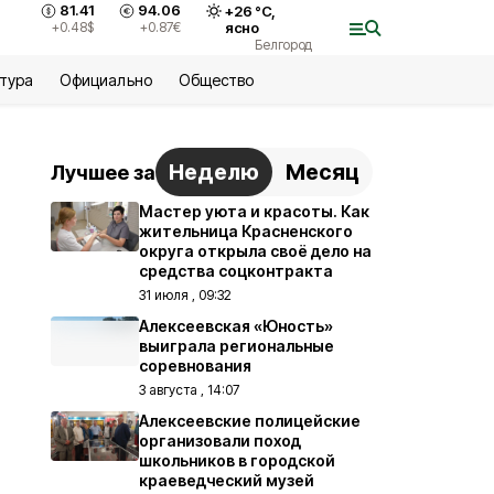
81.41
94.06
+
26
°С,
+0.48
$
+0.87
€
ясно
Белгород
ьтура
Официально
Общество
Неделю
Месяц
Лучшее за
Мастер уюта и красоты. Как
жительница Красненского
округа открыла своё дело на
средства соцконтракта
31 июля , 09:32
Алексеевская «Юность»
выиграла региональные
соревнования
3 августа , 14:07
Алексеевские полицейские
организовали поход
школьников в городской
краеведческий музей