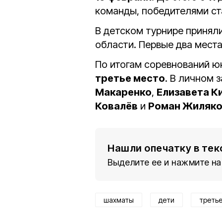
команды, победителями ст
В детском турнире принял
области. Первые два мест
По итогам соревнований ю
третье место
. В личном 
Макаренко
,
Елизавета К
Ковалёв
и
Роман Жиляк
Нашли опечатку в тек
Выделите ее и нажмите на
шахматы
дети
третье