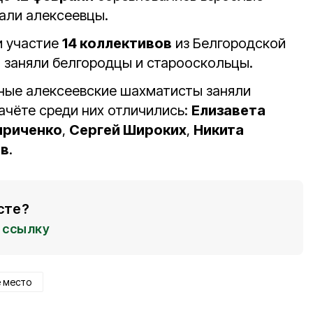
али алексеевцы.
и участие
14 коллективов
из Белгородской
а заняли белгородцы и старооскольцы.
ные алексеевские шахматисты заняли
зачёте среди них отличились:
Елизавета
ириченко
,
Сергей Широких
,
Никита
ов
.
сте?
ссылку
 место