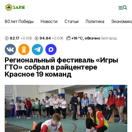
80 лет Победы
Новости
Статьи
Политика
Экономик
82.17
94.84
+
16
°С,
облачно
+0.00
$
+0.00
€
Белгород
Региональный фестиваль «Игры
ГТО» собрал в райцентере
Красное 19 команд