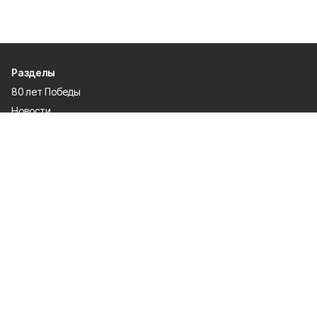
Разделы
80 лет Победы
Новости
Статьи
Политика
Спецпроекты
Происшествия
Газета
Культура
Официально
Общество
Спорт
Экономика