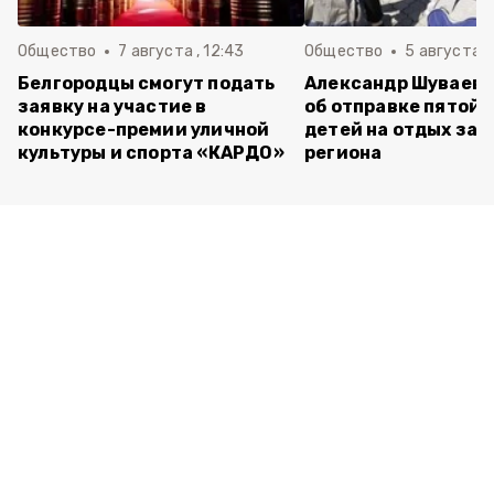
Общество
7 августа , 12:43
Общество
5 августа , 
Белгородцы смогут подать
Александр Шуваев 
заявку на участие в
об отправке пятой 
конкурсе-премии уличной
детей на отдых за 
культуры и спорта «КАРДО»
региона